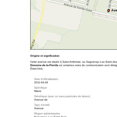
Ave
Origine et signification
Cette avenue est située à Saint-Ambroise, au Saguenay–Lac-Saint-Jean.
Domaine-de-la-Florida
où certaines voies de communication sont désign
États-Unis.
Date d'officialisation
2011-04-26
Spécifique
Miami
Générique (avec ou sans particules de liaison)
Avenue de
Type d'entité
Avenue
Région administrative
Saguenay–Lac-Saint-Jean