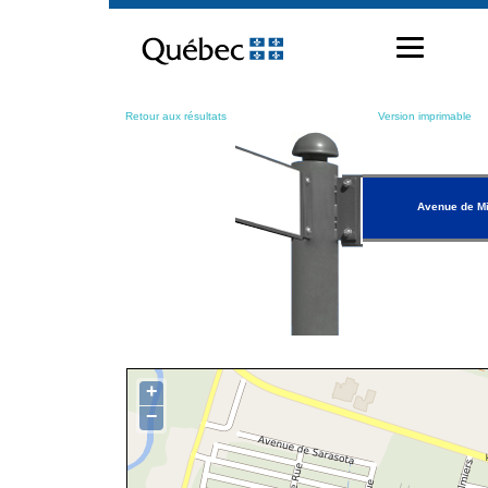
Passer
au
contenu
Retour aux résultats
Version imprimable
Avenue de M
+
−