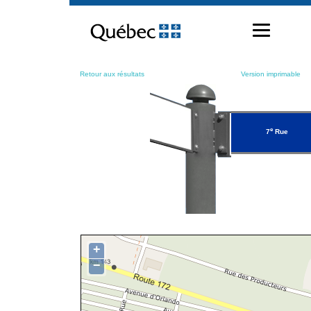
Passer
au
contenu
Retour aux résultats
Version imprimable
e
7
Rue
+
−