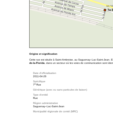
7e 
Origine et signification
Cette rue est située à Saint-Ambroise, au Saguenay–Lac-Saint-Jean. El
de-la-Florida
, dans un secteur où les voies de communication sont iden
Date d'officialisation
2011-04-26
Spécifique
e
7
Rue
Générique (avec ou sans particules de liaison)
Type d'entité
Rue
Région administrative
Saguenay–Lac-Saint-Jean
Municipalité régionale de comté (MRC)