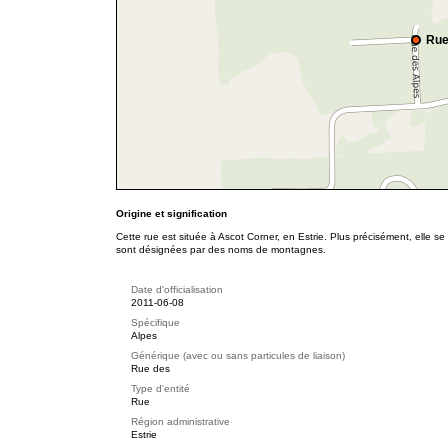
Rue
Origine et signification
Cette rue est située à Ascot Corner, en Estrie. Plus précisément, elle 
sont désignées par des noms de montagnes.
Date d'officialisation
2011-06-08
Spécifique
Alpes
Générique (avec ou sans particules de liaison)
Rue des
Type d'entité
Rue
Région administrative
Estrie