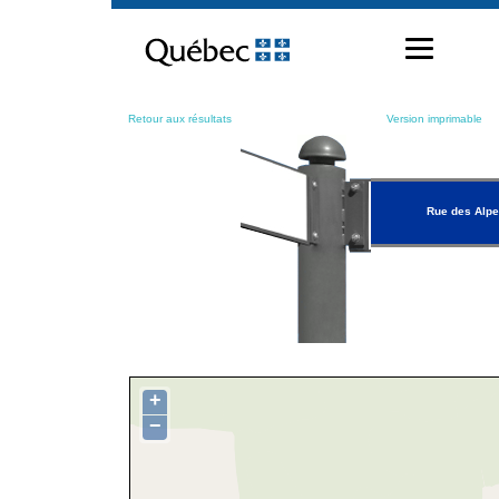
Passer
au
contenu
Retour aux résultats
Version imprimable
Rue des Alp
+
−