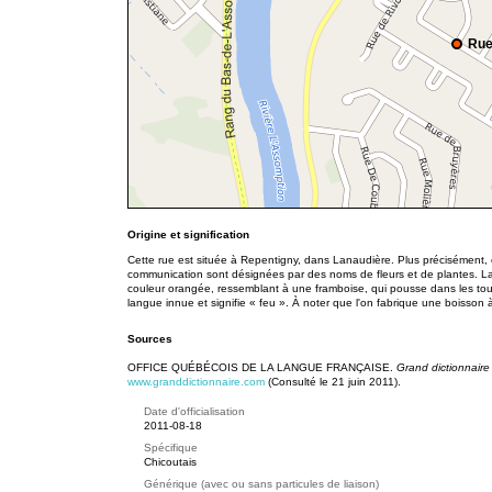
Rue
Origine et signification
Cette rue est située à Repentigny, dans Lanaudière. Plus précisément, 
communication sont désignées par des noms de fleurs et de plantes. La ch
couleur orangée, ressemblant à une framboise, qui pousse dans les tour
langue innue et signifie « feu ». À noter que l'on fabrique une boisson à 
Sources
OFFICE QUÉBÉCOIS DE LA LANGUE FRANÇAISE.
Grand dictionnaire
www.granddictionnaire.com
(Consulté le 21 juin 2011).
Date d'officialisation
2011-08-18
Spécifique
Chicoutais
Générique (avec ou sans particules de liaison)