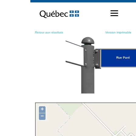
Passer
au
contenu
Retour aux résultats
Version imprimable
Rue Paré
+
−