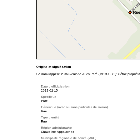
Rue
Origine et signification
Ce nom rappelle le souvenir de Jules Paré (1919-1972); il était propriétai
Date d'officialisation
2012-02-15
Spécifique
Paré
Générique (avec ou sans particules de liaison)
Rue
Type d'entité
Rue
Région administrative
Chaudière-Appalaches
Municipalité régionale de comté (MRC)