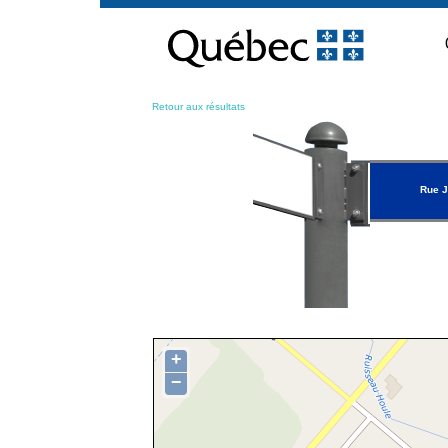
Passer
au
contenu
Retour aux résultats
Rue J
+
−