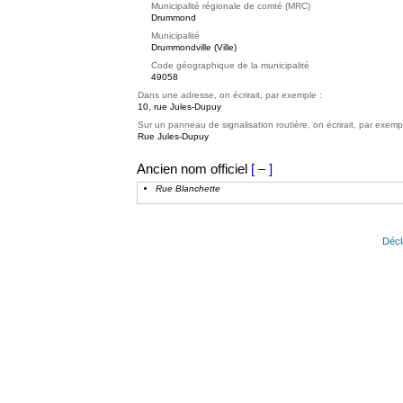
Municipalité régionale de comté (MRC)
Drummond
Municipalité
Drummondville (Ville)
Code géographique de la municipalité
49058
Dans une adresse, on écrirait, par exemple :
10, rue Jules-Dupuy
Sur un panneau de signalisation routière, on écrirait, par exemp
Rue Jules-Dupuy
Ancien nom officiel
[ – ]
Rue Blanchette
Décl