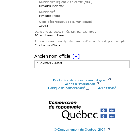
Municipalité régionale de comté (MRC)
Rimouski-Neigette
Municipalité
Rimouski (Ville)
Code géographique de la municipalité
10043
Dans une adresse, on écrirait, par exemple :
10, rue Louis-I.-Rioux
Sur un panneau de signalisation routière, on écrirait, par exemple :
Rue Louis-I.-Rioux
Ancien nom officiel
[ – ]
Avenue Pouliot
Déclaration de services aux citoyens
Accès à l’information
Politique de confidentialité
Accessibilité
© Gouvernement du Québec, 2024