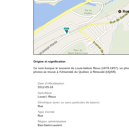
Rue
Origine et signification
Ce nom évoque le souvenir de Louis-Isidore Rioux (1878-1957), un pho
photos se trouve à l'Université du Québec à Rimouski (UQAR).
Date d'officialisation
2012-05-16
Spécifique
Louis-I.-Rioux
Générique (avec ou sans particules de liaison)
Rue
Type d'entité
Rue
Région administrative
Bas-Saint-Laurent