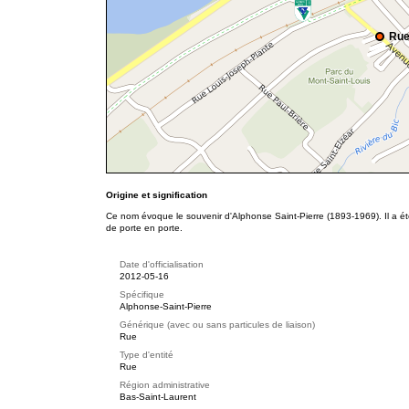
Rue
Origine et signification
Ce nom évoque le souvenir d'Alphonse Saint-Pierre (1893-1969). Il a été 
de porte en porte.
Date d'officialisation
2012-05-16
Spécifique
Alphonse-Saint-Pierre
Générique (avec ou sans particules de liaison)
Rue
Type d'entité
Rue
Région administrative
Bas-Saint-Laurent