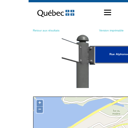
Passer
au
contenu
Retour aux résultats
Version imprimable
Rue Alphonse
+
−