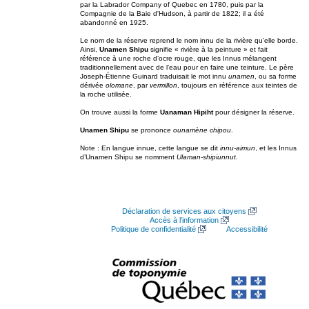
par la Labrador Company of Quebec en 1780, puis par la
Compagnie de la Baie d'Hudson, à partir de 1822; il a été
abandonné en 1925.
Le nom de la réserve reprend le nom innu de la rivière qu’elle borde.
Ainsi,
Unamen Shipu
signifie « rivière à la peinture » et fait
référence à une roche d’ocre rouge, que les Innus mélangent
traditionnellement avec de l’eau pour en faire une teinture. Le père
Joseph-Étienne Guinard traduisait le mot innu
unamen
, ou sa forme
dérivée
olomane
, par
vermillon
, toujours en référence aux teintes de
la roche utilisée.
On trouve aussi la forme
Uanaman Hipiht
pour désigner la réserve.
Unamen Shipu
se prononce
ounamène chipou
.
Note : En langue innue, cette langue se dit
innu-aimun
, et les Innus
d’Unamen Shipu se nomment
Ulaman-shipiunnut
.
Déclaration de services aux citoyens
Accès à l’information
Politique de confidentialité
Accessibilité