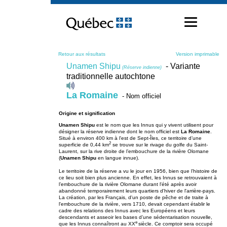
Passer
au
contenu
Retour aux résultats
Version imprimable
Unamen Shipu
- Variante
(Réserve indienne)
traditionnelle autochtone
La Romaine
- Nom officiel
Origine et signification
Unamen Shipu
est le nom que les Innus qui y vivent utilisent pour
désigner la réserve indienne dont le nom officiel est
La Romaine
.
Situé à environ 400 km à l'est de Sept-Îles, ce territoire d’une
2
superficie de 0,44 km
se trouve sur le rivage du golfe du Saint-
Laurent, sur la rive droite de l’embouchure de la rivière Olomane
(
Unamen Shipu
en langue innue).
Le territoire de la réserve a vu le jour en 1956, bien que l’histoire de
ce lieu soit bien plus ancienne. En effet, les Innus se retrouvaient à
l’embouchure de la rivière Olomane durant l'été après avoir
abandonné temporairement leurs quartiers d'hiver de l'arrière-pays.
La création, par les Français, d'un poste de pêche et de traite à
l'embouchure de la rivière, vers 1710, devait cependant établir le
cadre des relations des Innus avec les Européens et leurs
descendants et asseoir les bases d’une sédentarisation nouvelle,
e
que les Innus connaîtront au XX
siècle. Ce comptoir sera occupé