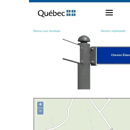
Passer
au
contenu
Retour aux résultats
Version imprimable
Chemin Éda
+
−