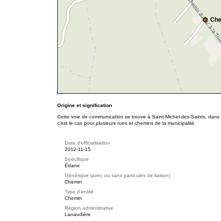
Che
Origine et signification
Cette voie de communication se trouve à Saint-Michel-des-Saints, dan
c’est le cas pour plusieurs rues et chemins de la municipalité.
Date d'officialisation
2012-11-15
Spécifique
Édane
Générique (avec ou sans particules de liaison)
Chemin
Type d'entité
Chemin
Région administrative
Lanaudière