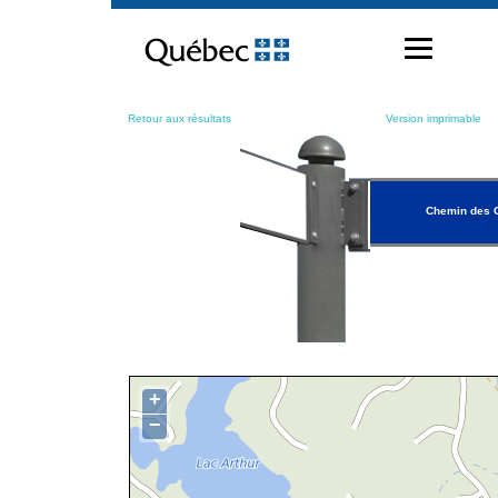
Passer
au
contenu
Retour aux résultats
Version imprimable
Chemin des 
+
−