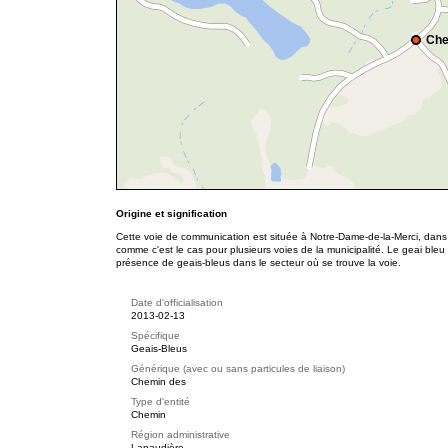
Che
Origine et signification
Cette voie de communication est située à Notre-Dame-de-la-Merci, dans
comme c'est le cas pour plusieurs voies de la municipalité. Le geai bleu 
présence de geais-bleus dans le secteur où se trouve la voie.
Date d'officialisation
2013-02-13
Spécifique
Geais-Bleus
Générique (avec ou sans particules de liaison)
Chemin des
Type d'entité
Chemin
Région administrative
Lanaudière