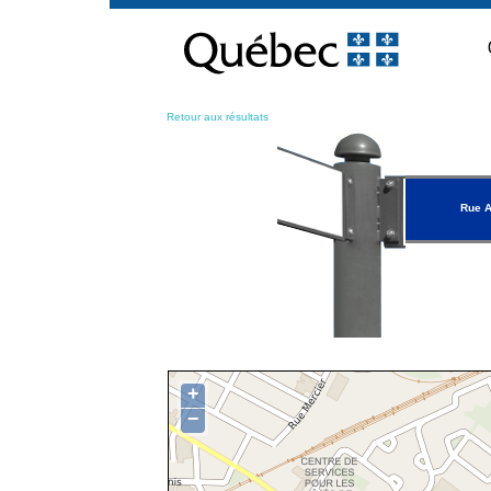
Passer
au
contenu
Retour aux résultats
Rue A
+
−