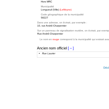
Hors MRC
Municipalité
Longueuil (Ville)
(LeMoyne)
Code géographique de la municipalité
58227
Dans une adresse, on écrirait, par exemple :
10, rue André-Charpentier
Sur un panneau de signalisation routière, on écrirait, par exemp
Rue André-Charpentier
Le nom en
rouge
correspond à la municipalité qui existait ava
Ancien nom officiel
[ – ]
Rue Laurier
Décl