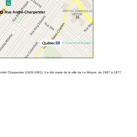
Rue André-Charpentier
© Gouvernement du Québec
ndré Charpentier (1926-1981). Il a été maire de la ville de Le Moyne, de 1967 à 1977.