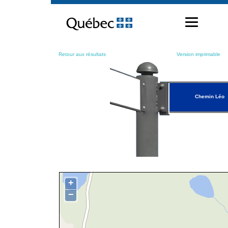
Passer
au
contenu
Retour aux résultats
Version imprimable
Chemin Léo
+
−