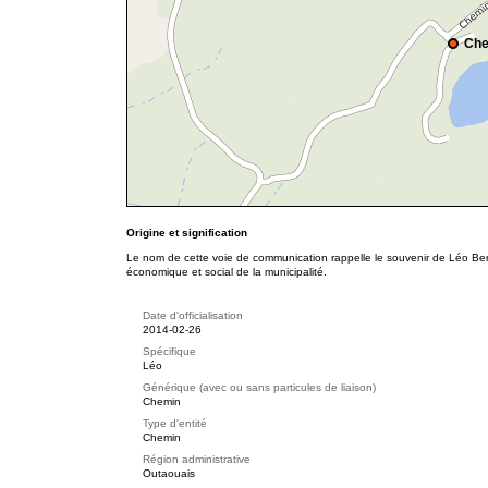
Che
Origine et signification
Le nom de cette voie de communication rappelle le souvenir de Léo Be
économique et social de la municipalité.
Date d'officialisation
2014-02-26
Spécifique
Léo
Générique (avec ou sans particules de liaison)
Chemin
Type d'entité
Chemin
Région administrative
Outaouais