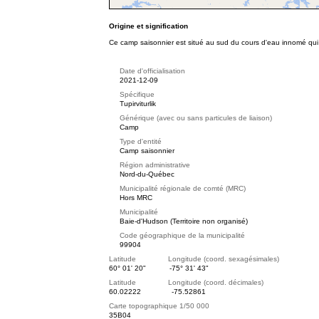
Origine et signification
Ce camp saisonnier est situé au sud du cours d'eau innomé qui 
Date d'officialisation
2021-12-09
Spécifique
Tupirviturlik
Générique (avec ou sans particules de liaison)
Camp
Type d'entité
Camp saisonnier
Région administrative
Nord-du-Québec
Municipalité régionale de comté (MRC)
Hors MRC
Municipalité
Baie-d'Hudson (Territoire non organisé)
Code géographique de la municipalité
99904
Latitude Longitude (coord. sexagésimales)
60° 01' 20"
-75° 31' 43"
Latitude Longitude (coord. décimales)
60.02222
-75.52861
Carte topographique 1/50 000
35B04