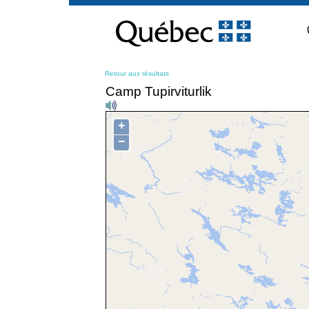
Passer
au
contenu
Retour aux résultats
Camp Tupirviturlik
+
−