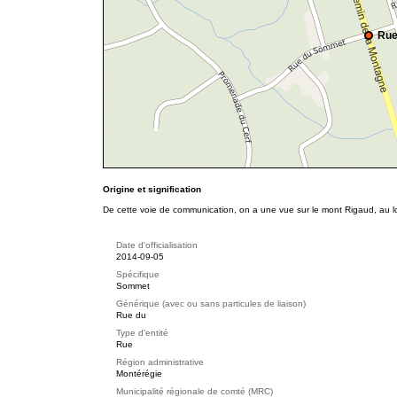
Rue
Origine et signification
De cette voie de communication, on a une vue sur le mont Rigaud, au l
Date d'officialisation
2014-09-05
Spécifique
Sommet
Générique (avec ou sans particules de liaison)
Rue du
Type d'entité
Rue
Région administrative
Montérégie
Municipalité régionale de comté (MRC)