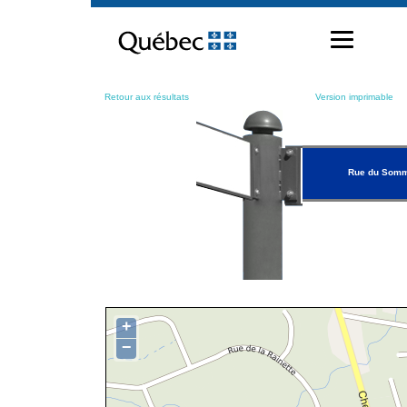
Passer
au
contenu
Retour aux résultats
Version imprimable
Rue du Som
+
−