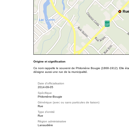
Rue
Origine et signification
Ce nom rappelle le souvenir de Philomène Bougie (1868-1912). Elle étai
désigne aussi une rue de la municipalité.
Date d'officialisation
2014-09-05
Spécifique
Philomène-Bougie
Générique (avec ou sans particules de liaison)
Rue
Type d'entité
Rue
Région administrative
Lanaudière