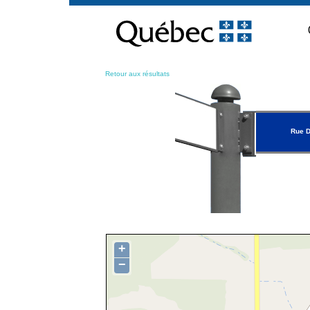
Passer
au
contenu
Retour aux résultats
Rue D
+
−