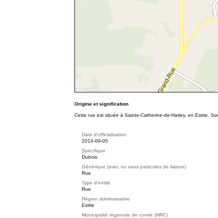
Origine et signification
Cette rue est située à Sainte-Catherine-de-Hatley, en Estrie. So
Date d'officialisation
2014-09-05
Spécifique
Dubois
Générique (avec ou sans particules de liaison)
Rue
Type d'entité
Rue
Région administrative
Estrie
Municipalité régionale de comté (MRC)