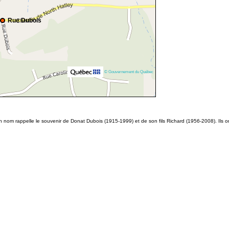
Rue Dubois
© Gouvernement du Québec
n nom rappelle le souvenir de Donat Dubois (1915-1999) et de son fils Richard (1956-2008). Ils ont