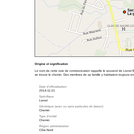
Sac
La g
Origine et signification
Le nom de cette voie de communication rappelle le souvenir de Lionel Bri
se trouve le chemin. Des membres de sa famille y habitaient toujours e
Date d'officialisation
2014-11-21
Spécifique
Lionel
Générique (avec ou sans particules de liaison)
Chemin
Type d'entité
Chemin
Région administrative
Côte-Nord