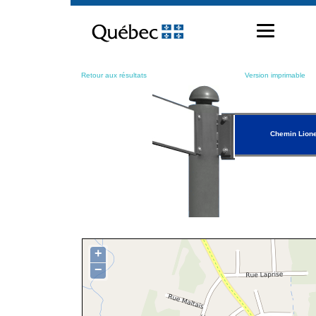
Passer
au
contenu
Retour aux résultats
Version imprimable
Chemin Lione
+
−