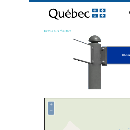
Passer
au
contenu
Retour aux résultats
Chemi
+
−