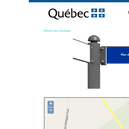
Passer
au
contenu
Retour aux résultats
Rue d
+
−