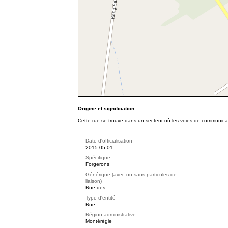
Origine et signification
Cette rue se trouve dans un secteur où les voies de communica
Date d'officialisation
2015-05-01
Spécifique
Forgerons
Générique (avec ou sans particules de
liaison)
Rue des
Type d'entité
Rue
Région administrative
Montérégie