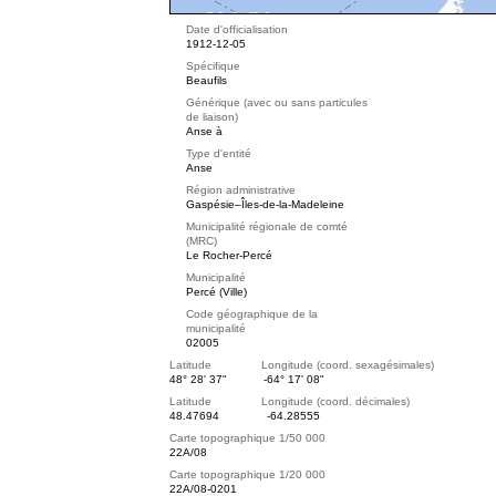
Date d'officialisation
1912-12-05
Spécifique
Beaufils
Générique (avec ou sans particules
de liaison)
Anse à
Type d'entité
Anse
Région administrative
Gaspésie–Îles-de-la-Madeleine
Municipalité régionale de comté
(MRC)
Le Rocher-Percé
Municipalité
Percé (Ville)
Code géographique de la
municipalité
02005
Latitude Longitude (coord. sexagésimales)
48° 28' 37"
-64° 17' 08"
Latitude Longitude (coord. décimales)
48.47694
-64.28555
Carte topographique 1/50 000
22A/08
Carte topographique 1/20 000
22A/08-0201