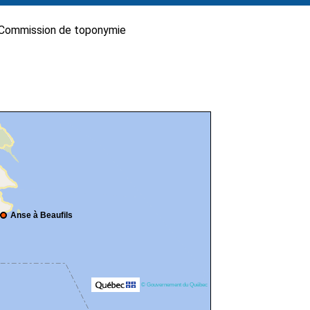
Commission de toponymie
Anse à Beaufils
© Gouvernement du Québec