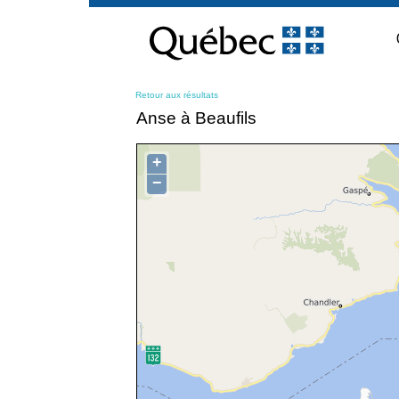
Passer
au
contenu
Retour aux résultats
Anse à Beaufils
+
−