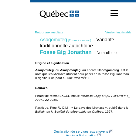
Passer
au
contenu
Retour aux résultats
Version imprimable
Asoqomuteg
- Variante
(Fosse à saumon)
traditionnelle autochtone
Fosse Big Jonathan
- Nom officiel
Origine et signification
Asoqomuteg
, ou
Asoqomoqteg
, ou encore
Osomgomoteg
,
est le
nom que les Micmacs utilisent pour parler de la fosse Big Jonathan.
Il signifie « un pont ou une traversée ».
Sources
Fichier de format EXCEL intitulé
Micmacs Copy of QC TOPONYMY_
APRIL 22 2010
.
Pacifique, Père F., O.M.I,
« Le pays des Micmacs », publié dans le
Bulletin de la Société de géographie de Québec
, 1927.
Déclaration de services aux citoyens
Accès à l’information