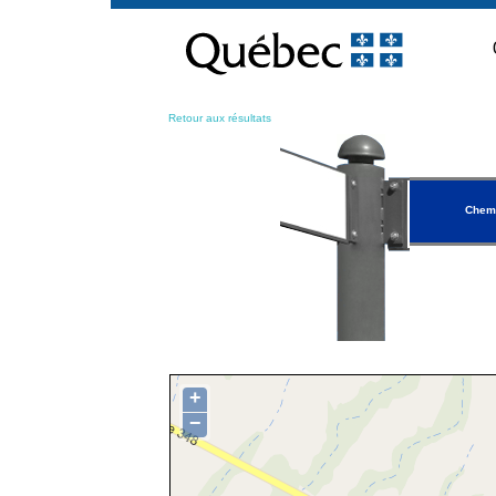
Passer
au
contenu
Retour aux résultats
Chemi
+
−