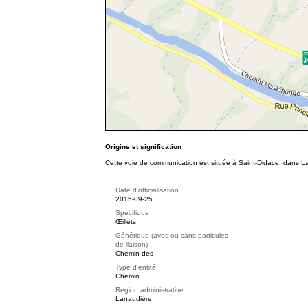
Origine et signification
Cette voie de communication est située à Saint-Didace, dans La
Date d'officialisation
2015-09-25
Spécifique
Œillets
Générique (avec ou sans particules
de liaison)
Chemin des
Type d'entité
Chemin
Région administrative
Lanaudière