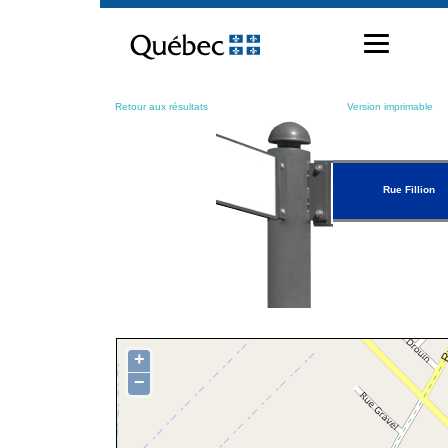
Passer
au
contenu
Retour aux résultats
Version imprimable
Rue Fillion
+
−