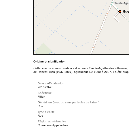
Rue 
Origine et signification
Cette voie de communication est située à Sainte-Agathe-de-Lotbinière
de Robert Fillion (1932-2007), agriculteur. De 1960 à 2007, il a été prop
Date d'officialisation
2015-09-25
Spécifique
Fillion
Générique (avec ou sans particules de liaison)
Rue
Type d'entité
Rue
Région administrative
Chaudière-Appalaches