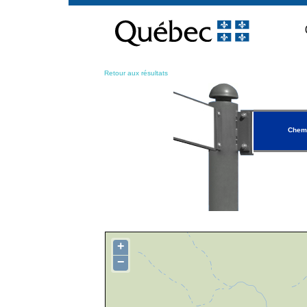
Passer
au
contenu
Retour aux résultats
Chemi
+
−