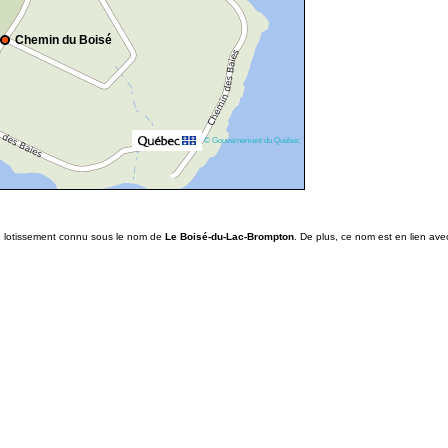
Chemin du Boisé
© Gouvernement du Québec
un lotissement connu sous le nom de
Le Boisé-du-Lac-Brompton
. De plus, ce nom est en lien ave