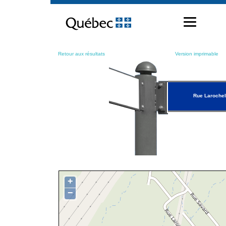
Passer
au
contenu
Retour aux résultats
Version imprimable
Rue Larochel
+
−