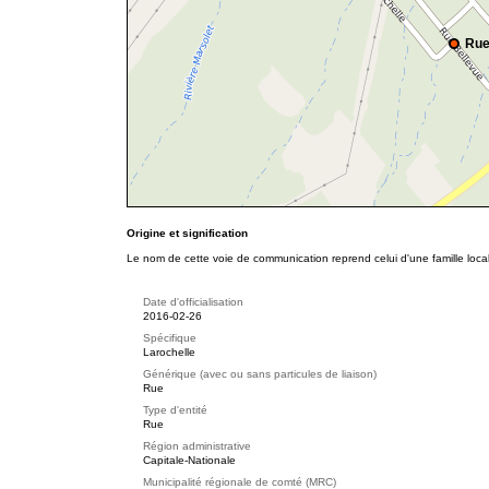
Rue
Origine et signification
Le nom de cette voie de communication reprend celui d'une famille loca
Date d'officialisation
2016-02-26
Spécifique
Larochelle
Générique (avec ou sans particules de liaison)
Rue
Type d'entité
Rue
Région administrative
Capitale-Nationale
Municipalité régionale de comté (MRC)