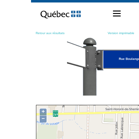
Passer
au
contenu
Retour aux résultats
Version imprimable
Rue Boulang
+
−