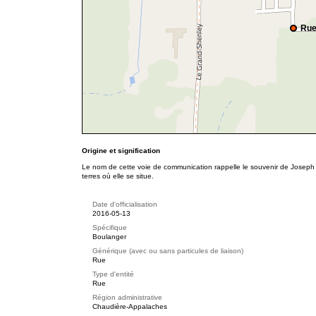
Rue
Origine et signification
Le nom de cette voie de communication rappelle le souvenir de Joseph
terres où elle se situe.
Date d'officialisation
2016-05-13
Spécifique
Boulanger
Générique (avec ou sans particules de liaison)
Rue
Type d'entité
Rue
Région administrative
Chaudière-Appalaches