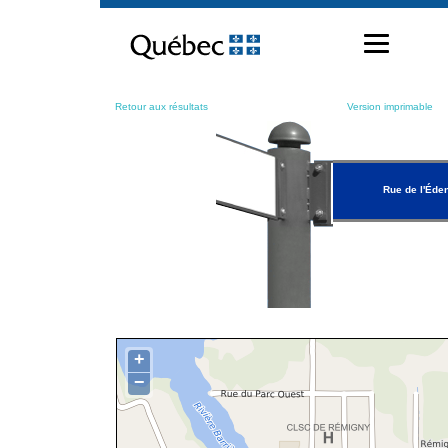
Passer
au
contenu
Retour aux résultats
Version imprimable
Rue de l'Éde
+
−