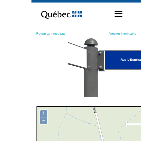
Passer
au
contenu
Retour aux résultats
Version imprimable
Rue L'Espér
+
−