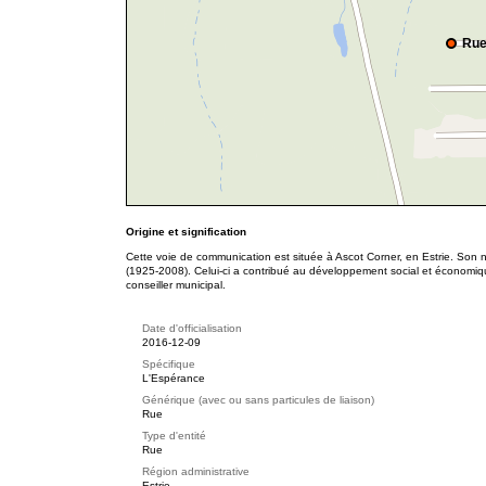
Rue
Origine et signification
Cette voie de communication est située à Ascot Corner, en Estrie. Son
(1925-2008). Celui-ci a contribué au développement social et économi
conseiller municipal.
Date d'officialisation
2016-12-09
Spécifique
L'Espérance
Générique (avec ou sans particules de liaison)
Rue
Type d'entité
Rue
Région administrative
Estrie