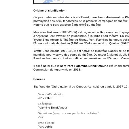
Origine et signification
Ce parc public est situé dans la rue Drolet, dans l'arrondissement du 
patronymes des deux fondatrices de la première compagnie de théâtre
Notons que le parc est situé à proximité du théâtre.
Mercedes Palomino (1913-2006) est originaire de Barcelone, en Espagn
d'Argentine, elle travaille en journalisme, à la radio et au théâtre. En 19
Yvette Brind'Amour, le Théâtre du Rideau Vert. Parmi les honneurs qui
l'École nationale de théâtre (1991) et l'Ordre national du Québec (1994)
Yvette Brind'Amour (1918-1992) est native de Montréal. Danseuse de fo
mondiale pour y suivre des cours de théâtre. De retour à Montréal, ell
Parmi les honneurs qui lui sont décernés, mentionnons l'Ordre du Cana
Il est à noter que le nom
Parc Palomino-Brind'Amour
a été choisi co
Commission de toponymie en 2018.
Sources
Site Web de l'Ordre national du Québec (consulté en partie le 2017-12-
Date d'officialisation
2017-03-03
Spécifique
Palomino-Brind'Amour
Générique (avec ou sans particules de liaison)
Parc
Type d'entité
Parc public