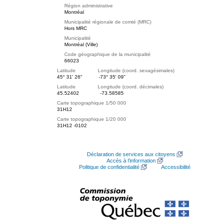
Région administrative
Montréal
Municipalité régionale de comté (MRC)
Hors MRC
Municipalité
Montréal (Ville)
Code géographique de la municipalité
66023
Latitude Longitude (coord. sexagésimales)
45° 31' 26"
-73° 35' 09"
Latitude Longitude (coord. décimales)
45.52402
-73.58585
Carte topographique 1/50 000
31H12
Carte topographique 1/20 000
31H12 -0102
Déclaration de services aux citoyens
Accès à l’information
Politique de confidentialité
Accessibilité