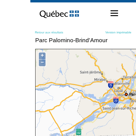
Passer
au
contenu
Retour aux résultats
Version imprimable
Parc Palomino-Brind'Amour
+
−
Par