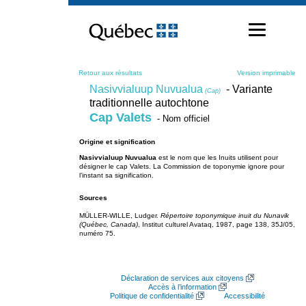
Passer
au
contenu
Retour aux résultats
Version imprimable
Nasivvialuup Nuvualua
- Variante
(Cap)
traditionnelle autochtone
Cap Valets
- Nom officiel
Origine et signification
Nasivvialuup Nuvualua
est le nom que les Inuits utilisent pour
désigner le cap Valets. La Commission de toponymie ignore pour
l’instant sa signification.
Sources
MÜLLER-WILLE, Ludger.
Répertoire toponymique inuit du Nunavik
(Québec, Canada)
, Institut culturel Avataq, 1987, page 138, 35J/05,
numéro 75.
Déclaration de services aux citoyens
Accès à l’information
Politique de confidentialité
Accessibilité