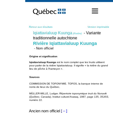
Passer
au
contenu
Retour aux résultats
Version imprimable
Iqiattavialuup Kuunga
- Variante
(Rivière)
traditionnelle autochtone
Rivière Iqiattavialuup Kuunga
- Nom officiel
Origine et signification
Iqiattavialuup Kuunga
est le nom complet que les Inuits utilisent
pour parler de la rivière Iqiattavialuup. Il signifie « la rivière du grand
lieu de pêche à l'hameçon ».
Sources
COMMISSION DE TOPONYMIE. TOPOS, la banque interne de
noms de lieux du Québec.
MÜLLER-WILLE, Ludger.
Répertoire toponymique inuit du Nunavik
(Québec, Canada)
, Institut culturel Avataq, 1987, page 135, 35J/03,
numéro 22.
Ancien nom officiel
[ – ]