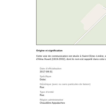
Origine et signification
Cette voie de communication est située à Saint-Côme–Linière, e
d'Alma Huard (1919-2002), dont le nom est rappelé dans celui de
Date d'officialisation
2017-08-31
Spécifique
Dulac
Générique (avec ou sans particules de liaison)
Rue
Type d'entité
Rue
Région administrative
Chaudière-Appalaches