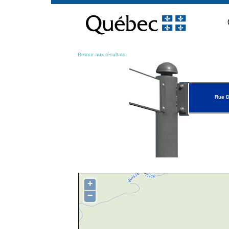
Passer
au
contenu
Retour aux résultats
Rue D
+
−