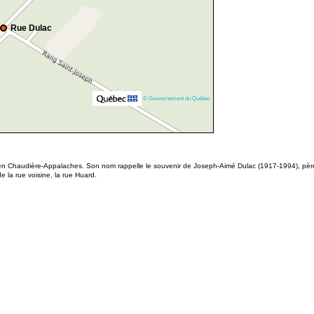
Rue Dulac
© Gouvernement du Québec
n Chaudière-Appalaches. Son nom rappelle le souvenir de Joseph-Aimé Dulac (1917-1994), père du 
 la rue voisine, la rue Huard.