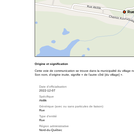
Rue
Origine et signification
Cette voie de communication se trouve dans la municipalité du village
Son nom, d'origine inuite, signifie « de l'autre côté [du village] ».
Date d'officialisation
2022-12-07
Spécifique
Akillik
Générique (avec ou sans particules de liaison)
Rue
Type d'entité
Rue
Région administrative
Nord-du-Québec