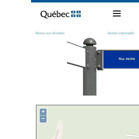
Passer
au
contenu
Retour aux résultats
Version imprimable
Rue Akillik
+
−