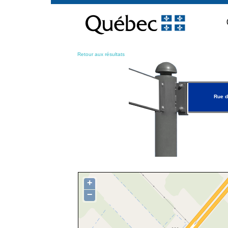
Passer
au
contenu
Retour aux résultats
Rue d
+
−