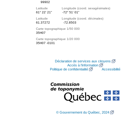
99902
Latitude Longitude (coord. sexagésimales)
61° 22' 21"
-72° 51' 01"
Latitude Longitude (coord. décimales)
61.37272
-72.8503
Carte topographique 1/50 000
35H07
Carte topographique 1/20 000
35H07 -0101
Déclaration de services aux citoyens
Accès à l’information
Politique de confidentialité
Accessibilité
© Gouvernement du Québec, 2024