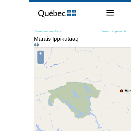
Passer
au
contenu
Retour aux résultats
Version imprimable
Marais Ippikutaaq
+
−
Mar