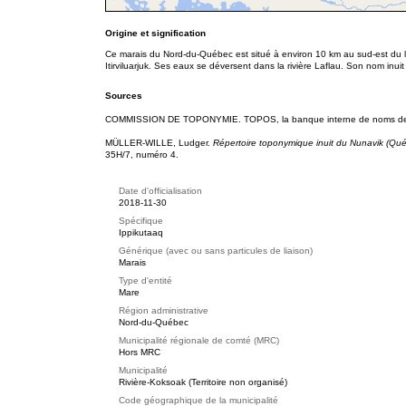
Origine et signification
Ce marais du Nord-du-Québec est situé à environ 10 km au sud-est du 
Itirviluarjuk. Ses eaux se déversent dans la rivière Laflau. Son nom inuit
Sources
COMMISSION DE TOPONYMIE. TOPOS, la banque interne de noms de 
MÜLLER-WILLE, Ludger.
Répertoire toponymique inuit du Nunavik (Qu
35H/7, numéro 4.
Date d'officialisation
2018-11-30
Spécifique
Ippikutaaq
Générique (avec ou sans particules de liaison)
Marais
Type d'entité
Mare
Région administrative
Nord-du-Québec
Municipalité régionale de comté (MRC)
Hors MRC
Municipalité
Rivière-Koksoak (Territoire non organisé)
Code géographique de la municipalité