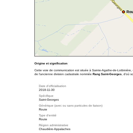
Rou
Origine et signification
Cette voie de communication est située à Sainte-Agathe-de-Lotbinière, 
de l'ancienne division cadastrale nommée
Rang Saint-Georges
, d'où 
Date d'officialisation
2018-11-30
Spécifique
Saint-Georges
Générique (avec ou sans particules de liaison)
Route
Type d'entité
Route
Région administrative
Chaudière-Appalaches