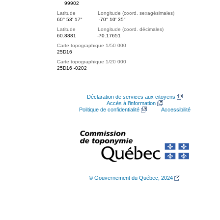
99902
Latitude Longitude (coord. sexagésimales)
60° 53' 17"
-70° 10' 35"
Latitude Longitude (coord. décimales)
60.8881
-70.17651
Carte topographique 1/50 000
25D16
Carte topographique 1/20 000
25D16 -0202
Déclaration de services aux citoyens
Accès à l’information
Politique de confidentialité
Accessibilité
© Gouvernement du Québec, 2024