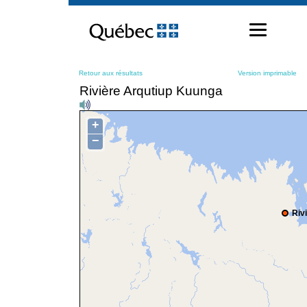
Passer
au
contenu
Retour aux résultats
Version imprimable
Rivière Arqutiup Kuunga
+
−
Riv