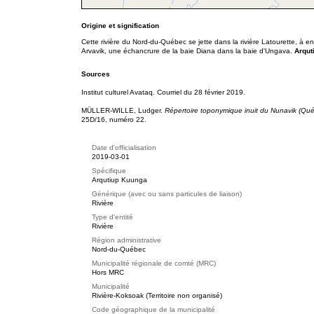
Origine et signification
Cette rivière du Nord-du-Québec se jette dans la rivière Latourette, à 
Arvavik, une échancrure de la baie Diana dans la baie d'Ungava.
Arqut
Sources
Institut culturel Avataq. Courriel du 28 février 2019.
MÜLLER-WILLE, Ludger.
Répertoire toponymique inuit du Nunavik (Qu
25D/16, numéro 22.
Date d'officialisation
2019-03-01
Spécifique
Arqutiup Kuunga
Générique (avec ou sans particules de liaison)
Rivière
Type d'entité
Rivière
Région administrative
Nord-du-Québec
Municipalité régionale de comté (MRC)
Hors MRC
Municipalité
Rivière-Koksoak (Territoire non organisé)
Code géographique de la municipalité