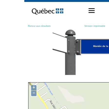
Passer
au
contenu
Retour aux résultats
Version imprimable
Montée de la
+
−