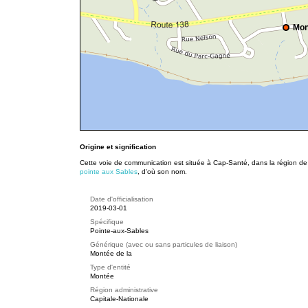
Mon
Origine et signification
Cette voie de communication est située à Cap-Santé, dans la région de l
pointe aux Sables
, d'où son nom.
Date d'officialisation
2019-03-01
Spécifique
Pointe-aux-Sables
Générique (avec ou sans particules de liaison)
Montée de la
Type d'entité
Montée
Région administrative
Capitale-Nationale