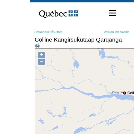
Passer
au
contenu
Retour aux résultats
Version imprimable
Colline Kangirsukutaap Qarqanga
+
−
Col