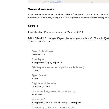
Origine et signification
Cette butte du Nord-du-Québec s'élève à environ 1 km au nord-ouest du 
Kangirsuk. Son nom, d'origine inuite, signifie « la colline (
qarqanga
) de 
Sources
Institut culturel Avataq. Courriel du 27 mars 2019.
MÜLLER-WILLE, Ludger.
Répertoire toponymique inuit du Nunavik (Qu
25D/01, numéro 13.
Date d'officialisation
2019-06-14
Spécifique
Kangirsukutaap Qarqanga
Générique (avec ou sans particules de liaison)
Colline
Type d'entité
Butte
Région administrative
Nord-du-Québec
Municipalité régionale de comté (MRC)
Hors MRC
Municipalité
Kangirsuk (Municipalité de village nordique)
Code géographique de la municipalité