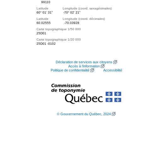
99110
Latitude Longitude (coord. sexagésimales)
60° 01' 31"
-70° 02' 21"
Latitude Longitude (coord. décimales)
60.02555
-70.03928
Carte topographique 1/50 000
25D01
Carte topographique 1/20 000
25D01 -0102
Déclaration de services aux citoyens
Accès à l’information
Politique de confidentialité
Accessibilité
© Gouvernement du Québec, 2024