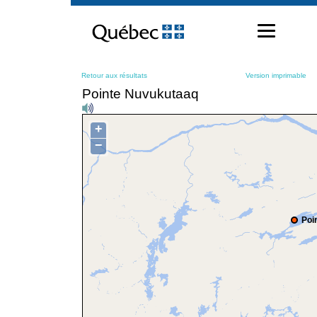
Passer
au
contenu
Retour aux résultats
Version imprimable
Pointe Nuvukutaaq
+
−
Poi