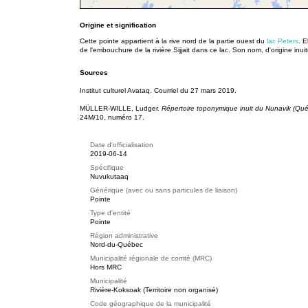
Origine et signification
Cette pointe appartient à la rive nord de la partie ouest du
lac Peters
. 
de l'embouchure de la rivière Sijjait dans ce lac. Son nom, d'origine inuit
Sources
Institut culturel Avataq. Courriel du 27 mars 2019.
MÜLLER-WILLE, Ludger.
Répertoire toponymique inuit du Nunavik (Qu
24M/10, numéro 17.
Date d'officialisation
2019-06-14
Spécifique
Nuvukutaaq
Générique (avec ou sans particules de liaison)
Pointe
Type d'entité
Pointe
Région administrative
Nord-du-Québec
Municipalité régionale de comté (MRC)
Hors MRC
Municipalité
Rivière-Koksoak (Territoire non organisé)
Code géographique de la municipalité