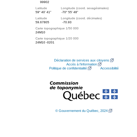
99902
Latitude Longitude (coord. sexagésimales)
59° 40' 41"
-70° 55' 48"
Latitude Longitude (coord. décimales)
59.67805
-70.93
Carte topographique 1/50 000
24M10
Carte topographique 1/20 000
24M10 -0201
Déclaration de services aux citoyens
Accès à l’information
Politique de confidentialité
Accessibilité
© Gouvernement du Québec, 2024