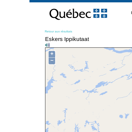
Passer
au
contenu
Retour aux résultats
Eskers Ippikutaat
+
−