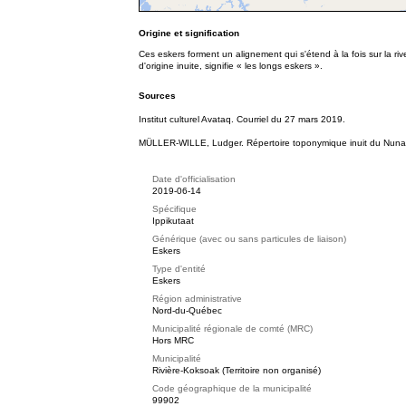
Origine et signification
Ces eskers forment un alignement qui s'étend à la fois sur la riv
d'origine inuite, signifie « les longs eskers ».
Sources
Institut culturel Avataq. Courriel du 27 mars 2019.
MÜLLER-WILLE, Ludger. Répertoire toponymique inuit du Nunavi
Date d'officialisation
2019-06-14
Spécifique
Ippikutaat
Générique (avec ou sans particules de liaison)
Eskers
Type d'entité
Eskers
Région administrative
Nord-du-Québec
Municipalité régionale de comté (MRC)
Hors MRC
Municipalité
Rivière-Koksoak (Territoire non organisé)
Code géographique de la municipalité
99902