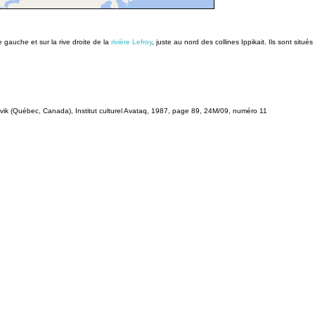
e gauche et sur la rive droite de la
rivière Lefroy
, juste au nord des collines Ippikait. Ils sont si
k (Québec, Canada), Institut culturel Avataq, 1987, page 89, 24M/09, numéro 11