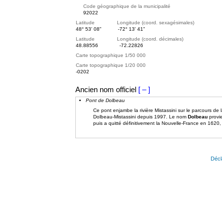
Code géographique de la municipalité
92022
Latitude Longitude (coord. sexagésimales)
48° 53' 08"
-72° 13' 41"
Latitude Longitude (coord. décimales)
48.88556
-72.22826
Carte topographique 1/50 000
Carte topographique 1/20 000
-0202
Ancien nom officiel
[ – ]
Pont de Dolbeau
Ce pont enjambe la rivière Mistassini sur le parcours de 
Dolbeau-Mistassini depuis 1997. Le nom
Dolbeau
provie
puis a quitté définitivement la Nouvelle-France en 1
Décl