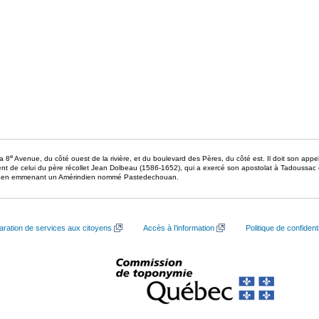
e
la 8
Avenue, du côté ouest de la rivière, et du boulevard des Pères, du côté est. Il doit son appellati
nt de celui du père récollet Jean Dolbeau (1586-1652), qui a exercé son apostolat à Tadoussac 
620, en emmenant un Amérindien nommé Pastedechouan.
aration de services aux citoyens
Accès à l’information
Politique de confidenti