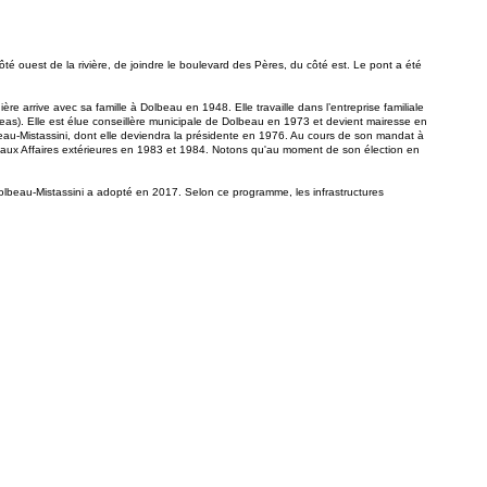
té ouest de la rivière, de joindre le boulevard des Pères, du côté est. Le pont a été
 arrive avec sa famille à Dolbeau en 1948. Elle travaille dans l’entreprise familiale
feas). Elle est élue conseillère municipale de Dolbeau en 1973 et devient mairesse en
eau-Mistassini, dont elle deviendra la présidente en 1976. Au cours de son mandat à
État aux Affaires extérieures en 1983 et 1984. Notons qu'au moment de son élection en
beau-Mistassini a adopté en 2017. Selon ce programme, les infrastructures