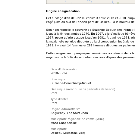
Origine et signification
Cet ouvrage d’art de 262 m, construit entre 2016 et 2018, surplom
érigé juste au sud de l’ancien pont de Dolbeau, à la hauteur d
Son nom rappelle le souvenir de Suzanne Beauchamp-Niquet (Russel
jusqu’à la fin des années 1970. En 1967, elle s’implique bénévo
1977, poste qu'elle occupe jusqu'en 1981. À partir de 1973, el
la mairie, elle est élue députée de la circonscription fédérale 
1981, il y avait 14 femmes et 282 hommes députés au parlemen
Cette désignation toponymique commémorative s’inscrit dans l
majeures de la Ville doivent être nommées d’après des personne
Date d'officialisation
2019-06-14
Spécifique
Suzanne-Beauchamp-Niquet
Générique (avec ou sans particules de liaison)
Pont
Type d'entité
Pont
Région administrative
Saguenay–Lac-Saint-Jean
Municipalité régionale de comté (MRC)
Maria-Chapdelaine
Municipalité
Dolbeau-Mistassini (Ville)