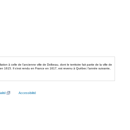
on à celle de l'ancienne ville de Dolbeau, dont le territoire fait partie de la ville de
en 1615. Il s’est rendu en France en 1617, est revenu à Québec l'année suivante,
alité
Accessibilité