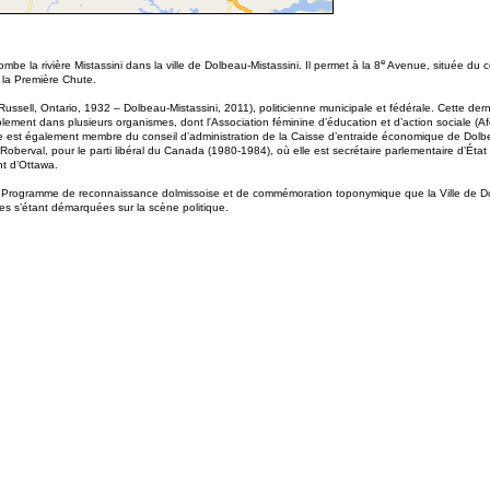
e
be la rivière Mistassini dans la ville de Dolbeau-Mistassini. Il permet à la 8
Avenue, située du cô
e la Première Chute.
l, Ontario, 1932 – Dolbeau-Mistassini, 2011), politicienne municipale et fédérale. Cette dernière
lement dans plusieurs organismes, dont l'Association féminine d’éducation et d’action sociale (A
le est également membre du conseil d’administration de la Caisse d’entraide économique de Dolb
de Roberval, pour le parti libéral du Canada (1980-1984), où elle est secrétaire parlementaire d’
t d’Ottawa.
e Programme de reconnaissance dolmissoise et de commémoration toponymique que la Ville de Dol
s s’étant démarquées sur la scène politique.