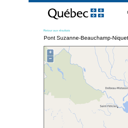
Passer
au
contenu
Retour aux résultats
Pont Suzanne-Beauchamp-Nique
+
−