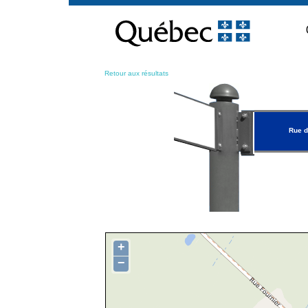
Passer
au
contenu
Retour aux résultats
Rue d
+
−