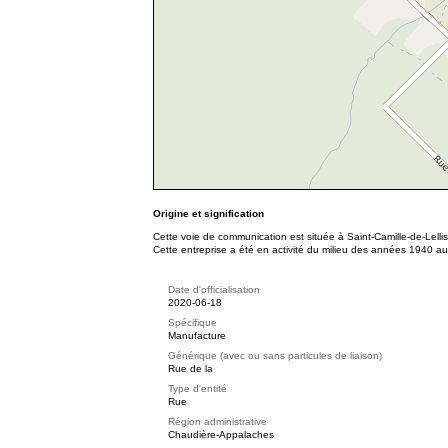
Origine et signification
Cette voie de communication est située à Saint-Camille-de-Lelli
Cette entreprise a été en activité du milieu des années 1940 au
Date d'officialisation
2020-06-18
Spécifique
Manufacture
Générique (avec ou sans particules de liaison)
Rue de la
Type d'entité
Rue
Région administrative
Chaudière-Appalaches