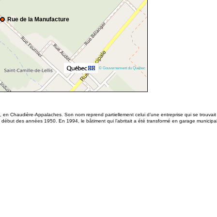
Rue de la Manufacture
© Gouvernement du Québec
s, en Chaudière-Appalaches. Son nom reprend partiellement celui d’une entreprise qui se trouvait a
 début des années 1950. En 1994, le bâtiment qui l’abritait a été transformé en garage municipal