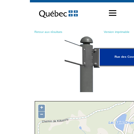
Passer
au
contenu
Retour aux résultats
Version imprimable
Rue des Co
+
−