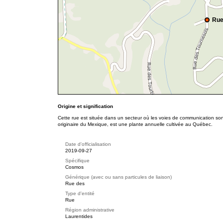
Rue
Origine et signification
Cette rue est située dans un secteur où les voies de communication s
originaire du Mexique, est une plante annuelle cultivée au Québec.
Date d'officialisation
2019-09-27
Spécifique
Cosmos
Générique (avec ou sans particules de liaison)
Rue des
Type d'entité
Rue
Région administrative
Laurentides