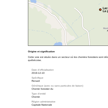
Lac
La g
Origine et signification
Cette voie est située dans un secteur où les chemins forestiers sont dé
québécoise.
Date d'officialisation
2019-12-10
Spécifique
Renard
Générique (avec ou sans particules de liaison)
Chemin forestier du
Type d'entité
Chemin
Région administrative
Capitale-Nationale