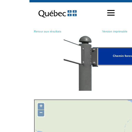
Passer
au
contenu
Retour aux résultats
Version imprimable
Chemin fores
+
−