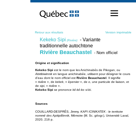
Passer
au
contenu
Retour aux résultats
Version imprimable
Kekeko Sipi
- Variante
(Rivière)
traditionnelle autochtone
Rivière Beauchastel
- Nom officiel
Origine et signification
Kekeko Sipi
est le nom que les Anichinabés de Pikogan, ou
Abitibiwinnik
en langue anichinabée, utilisent pour désigner le cours
d’eau dont le nom officiel est
Rivière Beauchastel
. Il signifie
« rivière », de
kekek
, « épervier », de
o
, une particule de liaison, et
de
sipi
, « rivière ».
Kekeko Sipi
se prononce
ké-ké-ko si-bi
.
Sources
COUILLARD-DESPRÉS, Jimmy.
KAPI ICINIKATEK : le territoire
nommé des Apitipi8innik
, Mémoire (M. Sc. géogr.), Université Laval,
2020, 216 p.