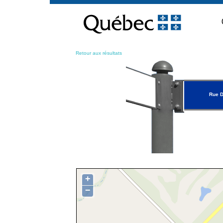
Passer
au
contenu
Retour aux résultats
Rue D
+
−