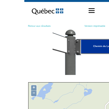
Passer
au
contenu
Retour aux résultats
Version imprimable
Chemin du La
+
−