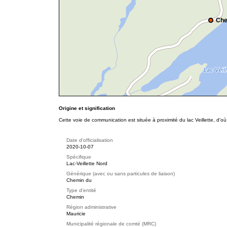
Che
Origine et signification
Cette voie de communication est située à proximité du lac Veillette, d'o
Date d'officialisation
2020-10-07
Spécifique
Lac-Veillette Nord
Générique (avec ou sans particules de liaison)
Chemin du
Type d'entité
Chemin
Région administrative
Mauricie
Municipalité régionale de comté (MRC)