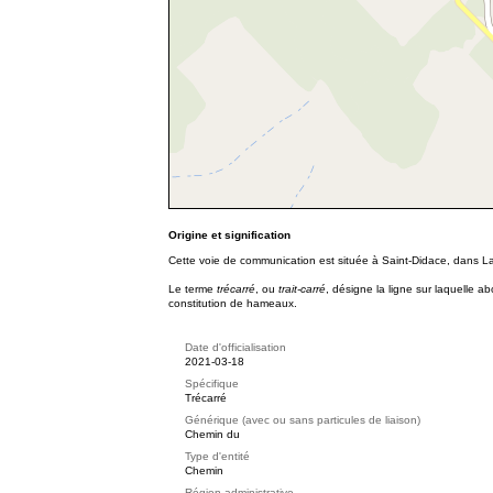
Origine et signification
Cette voie de communication est située à Saint-Didace, dans La
Le terme
trécarré
, ou
trait-carré
, désigne la ligne sur laquelle a
constitution de hameaux.
Date d'officialisation
2021-03-18
Spécifique
Trécarré
Générique (avec ou sans particules de liaison)
Chemin du
Type d'entité
Chemin
Région administrative