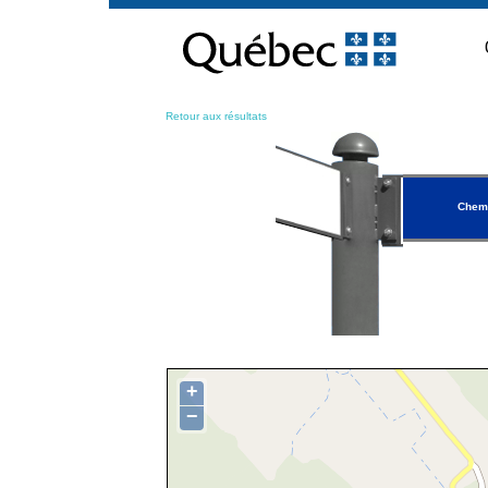
Passer
au
contenu
Retour aux résultats
Chemi
+
−