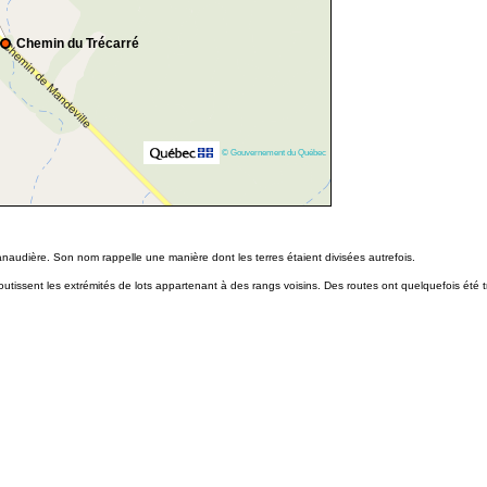
Chemin du Trécarré
© Gouvernement du Québec
naudière. Son nom rappelle une manière dont les terres étaient divisées autrefois.
boutissent les extrémités de lots appartenant à des rangs voisins. Des routes ont quelquefois été tr